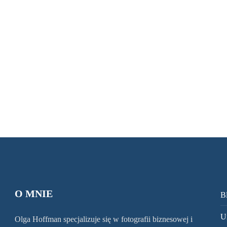
okropnie wyglądam na tym zdjęciu i jednocześnie
pojawiła się myśl, coś jest nie tak z tą fotografią,
przecież ja nie jestem taka/taki brzydka/ki. Tak…
0
WIEDZA
O MNIE
B
U
Olga Hoffman specjalizuje się w fotografii biznesowej i