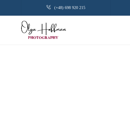
(+48) 698 920 215
MAKIJAŻ DO SESJI ZDJĘCIOWEJ –
6 NAJCZĘSTSZYCH BŁĘDÓW
by
Olga Hoffman
17 października 2022
Profesjonalny makijaż jest jednym z najważniejszych
elementów sesji biznesowej i wizerunkowej. Z tego
artykułu dowiesz się, dlaczego tak jest i poznasz 6
najczęściej popełnianych błędów w makijażu.