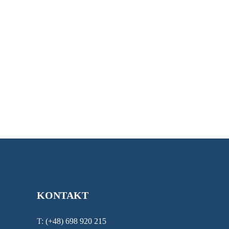
KONTAKT
T:
(+48)
698 920 215