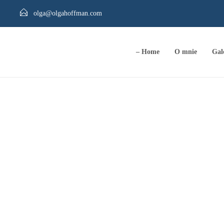
olga@olgahoffman.com
– Home
O mnie
Gal