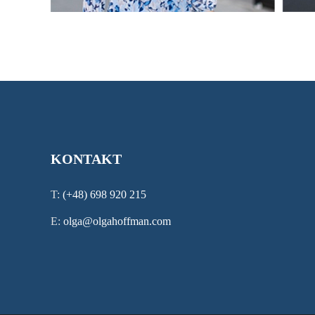
KONTAKT
T:
(+48)
698 920 215
E:
olga@olgahoffman.com