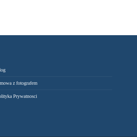
log
mowa z fotografem
olityka Prywatnosci