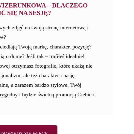
WIZERUNKOWA – DLACZEGO
 SIĘ NA SESJĘ?
wych zdjęć na swoją stronę internetową i
we?
ciedlają Twoją markę, charakter, pozycję?
ą o dumę? Jeśli tak – trafiłeś idealnie!
owej otrzymasz fotografie, które ukażą nie
jonalizm, ale też charakter i pasję.
alne, a zarazem bardzo stylowe. Twój
rygodny i będzie świetną promocją Ciebie i
DOWIEDZ SIĘ WIĘCEJ