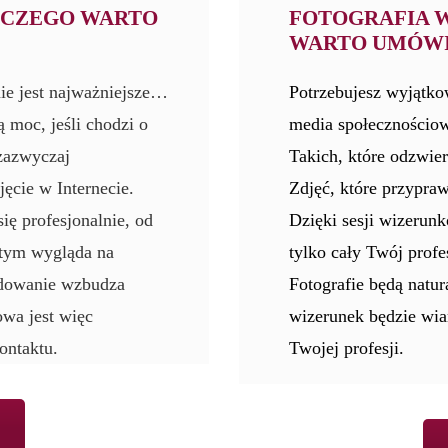
ACZEGO WARTO
FOTOGRAFIA 
WARTO UMÓWIĆ
nie jest najważniejsze…
Potrzebujesz wyjątko
 moc, jeśli chodzi o
media społecznościo
zazwyczaj
Takich, które odzwier
ęcie w Internecie.
Zdjęć, które przyprawi
się profesjonalnie, od
Dzięki sesji wizerunk
y tym wygląda na
tylko cały Twój profes
ydowanie wzbudza
Fotografie będą natur
owa jest więc
wizerunek będzie wia
ontaktu.
Twojej profesji.