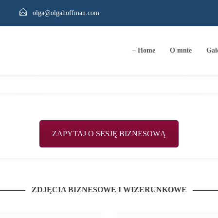
olga@olgahoffman.com
– Home
O mnie
Gal
ZAPYTAJ O SESJĘ BIZNESOWĄ
ZDJĘCIA BIZNESOWE I WIZERUNKOWE