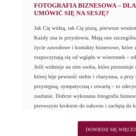
FOTOGRAFIA BIZNESOWA – DL
UMÓWIĆ SIĘ NA SESJĘ?
Jak Cię widzą, tak Cię piszą, pierwsze wraże
Każdy zna te przysłowia. Mają one szczególną
życie zawodowe i kontakty biznesowe, które 
rozpoczynają się od wglądu w wizerunek – zdj
Jeśli widnieje na nim osoba, która prezentuje 
której bije pewność siebie i charyzma, a prz
przystępną, sympatyczną i otwartą – to zdec
zaufanie. Dobrze wykonana fotografia biznes
pierwszym krokiem do sukcesu i zachętą do k
DOWIEDZ SIĘ WIĘCEJ