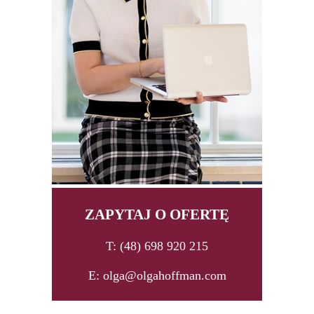
ZAPYTAJ O OFERTĘ
T: (48) 698 920 215
E: olga@olgahoffman.com